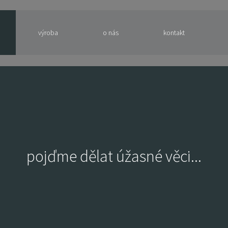
výroba
o nás
kontakt
pojďme dělat úžasné věci...